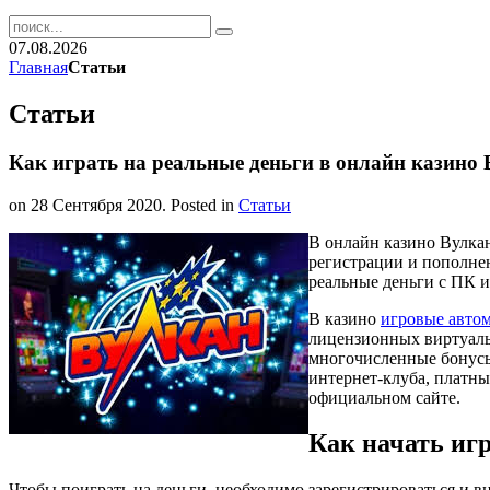
07.08.2026
Главная
Статьи
Статьи
Как играть на реальные деньги в онлайн казино
on
28 Сентября 2020
. Posted in
Статьи
В онлайн казино Вулка
регистрации и пополне
реальные деньги с ПК и
В казино
игровые автом
лицензионных виртуаль
многочисленные бонус
интернет-клуба, платны
официальном сайте.
Как начать игр
Чтобы поиграть на деньги, необходимо зарегистрироваться и вн