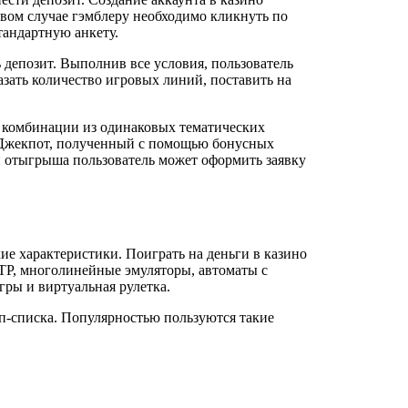
рвом случае гэмблеру необходимо кликнуть по
тандартную анкету.
депозит. Выполнив все условия, пользователь
зать количество игровых линий, поставить на
а комбинации из одинаковых тематических
 Джекпот, полученный с помощью бонусных
й отыгрыша пользователь может оформить заявку
ие характеристики. Поиграть на деньги в казино
TP
, многолинейные эмуляторы, автоматы с
ры и виртуальная рулетка.
п-списка.
Популярностью пользуются такие