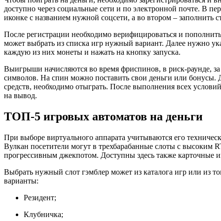
доступно через социальные сети и по электронной почте. В пе
иконке с названием нужной соцсети, а во втором – заполнить с
После регистрации необходимо верифицироваться и пополнить 
может выбрать из списка игр нужный вариант. Далее нужно ука
каждую из них монеты и нажать на кнопку запуска.
Выигрыши начисляются во время фриспинов, в риск-раунде, з
символов. На спин можно поставить свои деньги или бонусы.
средств, необходимо отыграть. После выполнения всех услови
на вывод.
ТОП-5 игровых автоматов на деньги
При выборе виртуального аппарата учитываются его техническ
Вулкан посетители могут в трехбарабанные слоты с высоким
R
прогрессивным джекпотом. Доступны здесь также карточные иг
Выбрать нужный слот гэмблер может из каталога игр или из то
варианты:
Резидент;
Клубничка;