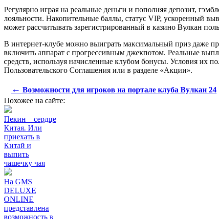
Регулярно играя на реальные деньги и пополняя депозит, гэмб
лояльности. Накопительные баллы, статус
VIP
, ускоренный выв
может рассчитывать зарегистрированный в казино Вулкан поль
В интернет-клубе можно выиграть максимальный приз даже при
включить аппарат с прогрессивным джекпотом. Реальные выпл
средств, используя начисленные клубом бонусы. Условия их п
Пользовательского Соглашения или в разделе «Акции».
←
Возможности для игроков на портале клуба Вулкан 24
Похожее на сайте:
Пекин – сердце
Китая. Или
приехать в
Китай и
выпить
чашечку чая
На GMS
DELUXE
ONLINE
представлена
возможность в