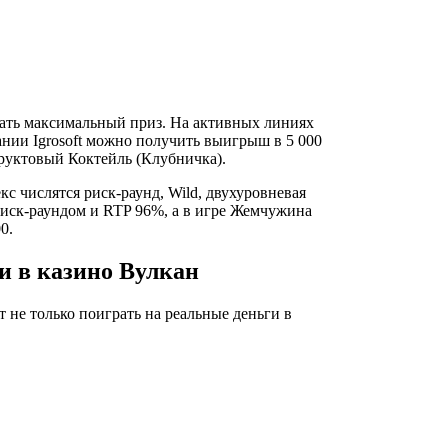
ать максимальный приз. На активных линиях
пании
Igrosoft
можно получить выигрыш в 5 000
Фруктовый Коктейль (Клубничка).
кс числятся риск-раунд,
Wild
, двухуровневая
риск-раундом и
RTP
96%, а в игре Жемчужина
0.
и в казино Вулкан
 не только поиграть на реальные деньги в