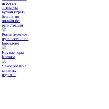
игровые
автоматы
вулкан играть
бесплатно
онлайн без
регистрации
Романтическое
путешествие по
Барселоне
Крутые горы
Кавказа
Яркое обаяние
кованых
изделий