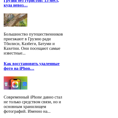
Грузия без туристов: 15 мест,
куда невоз…
Большинство путешественников
приезжают в Грузию ради
Тбилиси, Казбеги, Батуми и
Кахетии. Они посещают самые
известные...
Как восстановить удаленные
фото на iPhon…
Современный iPhone давно стал
не только средством связи, но и
основным хранилищем
фотографий. Именно на...