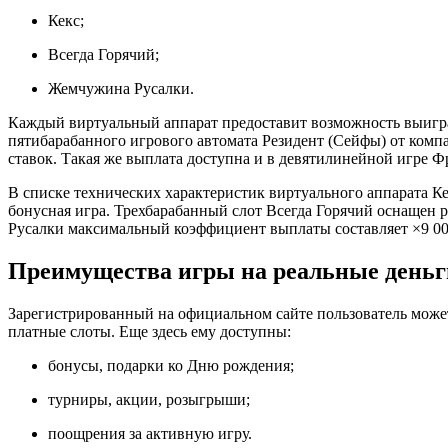
Кекс;
Всегда Горячий;
Жемчужина Русалки.
Каждый виртуальный аппарат предоставит возможность выигр
пятибарабанного игрового автомата Резидент (Сейфы) от ком
ставок. Такая же выплата доступна и в девятилинейной игре 
В списке технических характеристик виртуального аппарата Ке
бонусная игра. Трехбарабанный слот Всегда Горячий оснащен 
Русалки максимальный коэффициент выплаты составляет ×9 00
Преимущества игры на реальные деньг
Зарегистрированный на официальном сайте пользователь может
платные слоты.
Еще здесь ему доступны:
бонусы, подарки ко Дню рождения;
турниры, акции, розыгрыши;
поощрения за активную игру.