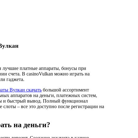
 Вулкан
н лучшие платные аппараты, бонусы при
нии счета. В
casino
Vulkan
можно играть на
ли гаджета.
аты Вулкан скачать
большой ассортимент
ных аппаратов на деньги, платежных систем,
ы и быстрый вывод. Полный функционал
е слоты – все это доступно после регистрации на
ать на деньги?
ести депозит. Создание аккаунта в казино