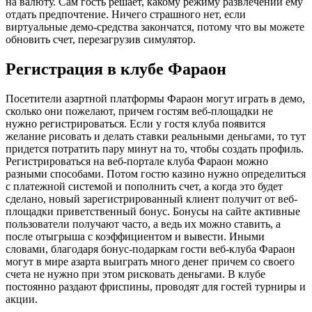
на валюту. Сам гость решает, какому режиму развлечений ему
отдать предпочтение. Ничего страшного нет, если
виртуальные демо-средства закончатся, потому что вы можете
обновить счет, перезагрузив симулятор.
Регистрация в клубе Фараон
Посетители азартной платформы Фараон могут играть в демо,
сколько они пожелают, причем гостям веб-площадки не
нужно регистрироваться. Если у гостя клуба появится
желание рисовать и делать ставки реальными деньгами, то тут
придется потратить пару минут на то, чтобы создать профиль.
Регистрироваться на веб-портале клуба Фараон можно
разными способами. Потом гостю казино нужно определиться
с платежной системой и пополнить счет, а когда это будет
сделано, новый зарегистрированный клиент получит от веб-
площадки приветственный бонус. Бонусы на сайте активные
пользователи получают часто, а ведь их можно ставить, а
после отыгрыша с коэффициентом и вывести. Иными
словами, благодаря бонус-подаркам гости веб-клуба Фараон
могут в мире азарта выиграть много денег причем со своего
счета не нужно при этом рисковать деньгами. В клубе
постоянно раздают фриспины, проводят для гостей турниры и
акции.