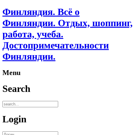
Финляндия. Всё о
Финляндии. Отдых, шоппинг,
работа, учеба.
Достопримечательности
Финляндии.
Menu
Search
Login