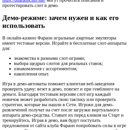
https://pharaonclub.site/
могут прочитать описания и
протестировать слот в демо.
Демо-режиме: зачем нужен и как его
использовать
В онлайн-казино Фараон игральные азартные эмуляторы
имеют тестовые версии. Играйте в бесплатные слот-аппараты
для:
знакомства в разными слот-играми;
выбора щедрых слотов для реальных ставок;
ознакомления с ассортиментом;
накопления опыт.
Игра в демо-автоматы поможет клиентам веб-заведения
проверить удачу: везет в демо, повезет и при гемблинге на
деньги. Благодаря тестовым версиям слот-игр каждый
новичок может разработать свою тактику или проверить
стратегии, которые вы нашли в Сети. Игроки для демо-
развлечений получат на счет после загрузки виртуального
аппарата демо-средства. Ставьте их перед кликом на Старт и
тренируйтесь. Играя в демо, вам будут поступать
предложения от сайта клуба Фараон попробовать силы в игре