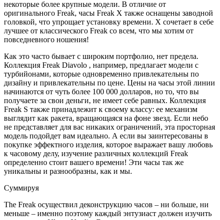
некоторые более крупные модели. В отличие от
оригинального Freak, часы Freak X также оснащены заводной
головкой, что упрощает установку времени. X сочетает в себе
лучшее от классического Freak со всем, что мы хотим от
повседневного ношения!
Как это часто бывает с широким портфолио, нет предела.
Коллекция Freak Diavolo , например, предлагает модели с
турбийонами, которые одновременно привлекательны по
дизайну и привлекательны по цене. Цены на часы этой линии
начинаются от чуть более 100 000 долларов, но то, что вы
получаете за свои деньги, не имеет себе равных. Коллекция
Freak S также принадлежит к своему классу: ее механизм
выглядит как ракета, вращающаяся на фоне звезд. Если небо
не представляет для вас никаких ограничений, эта просторная
модель подойдет вам идеально. А если вы заинтересованы в
покупке эффектного изделия, которое выражает вашу любовь
к часовому делу, изучение различных коллекций Freak
определенно стоит вашего времени! Эти часы так же
уникальны и разнообразны, как и мы.
Суммируя
The Freak осуществил деконструкцию часов – ни больше, ни
меньше – именно поэтому каждый энтузиаст должен изучить