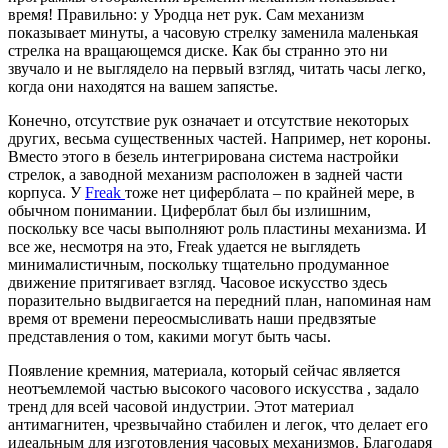
время! Правильно: у Уродца нет рук. Сам механизм
показывает минуты, а часовую стрелку заменила маленькая
стрелка на вращающемся диске. Как бы странно это ни
звучало и не выглядело на первый взгляд, читать часы легко,
когда они находятся на вашем запястье.
Конечно, отсутствие рук означает и отсутствие некоторых
других, весьма существенных частей. Например, нет короны.
Вместо этого в безель интегрирована система настройки
стрелок, а заводной механизм расположен в задней части
корпуса. У
Freak
тоже нет циферблата – по крайней мере, в
обычном понимании. Циферблат был бы излишним,
поскольку все часы выполняют роль пластины механизма. И
все же, несмотря на это, Freak удается не выглядеть
минималистичным, поскольку тщательно продуманное
движение притягивает взгляд. Часовое искусство здесь
поразительно выдвигается на передний план, напоминая нам
время от времени переосмысливать наши предвзятые
представления о том, какими могут быть часы.
Появление кремния, материала, который сейчас является
неотъемлемой частью высокого часового искусства , задало
тренд для всей часовой индустрии. Этот материал
антимагнитен, чрезвычайно стабилен и легок, что делает его
идеальным для изготовления часовых механизмов. Благодаря