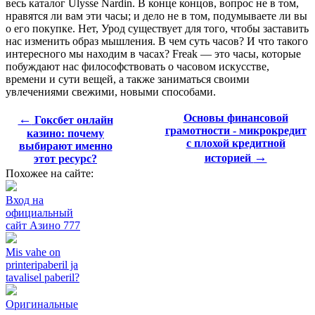
весь каталог Ulysse Nardin. В конце концов, вопрос не в том,
нравятся ли вам эти часы; и дело не в том, подумываете ли вы
о его покупке. Нет, Урод существует для того, чтобы заставить
нас изменить образ мышления. В чем суть часов? И что такого
интересного мы находим в часах? Freak — это часы, которые
побуждают нас философствовать о часовом искусстве,
времени и сути вещей, а также заниматься своими
увлечениями свежими, новыми способами.
←
Основы финансовой
Гоксбет онлайн
грамотности - микрокредит
казино: почему
с плохой кредитной
выбирают именно
→
историей
этот ресурс?
Похожее на сайте:
Вход на
официальный
сайт Азино 777
Mis vahe on
printeripaberil ja
tavalisel paberil?
Оригинальные