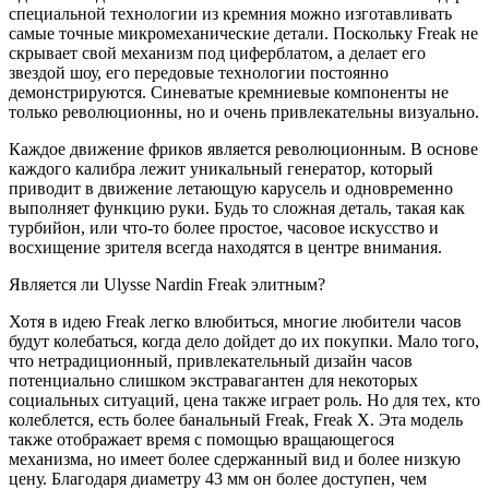
специальной технологии из кремния можно изготавливать
самые точные микромеханические детали. Поскольку Freak не
скрывает свой механизм под циферблатом, а делает его
звездой шоу, его передовые технологии постоянно
демонстрируются. Синеватые кремниевые компоненты не
только революционны, но и очень привлекательны визуально.
Каждое движение фриков является революционным. В основе
каждого калибра лежит уникальный генератор, который
приводит в движение летающую карусель и одновременно
выполняет функцию руки. Будь то сложная деталь, такая как
турбийон, или что-то более простое, часовое искусство и
восхищение зрителя всегда находятся в центре внимания.
Является ли Ulysse Nardin Freak элитным?
Хотя в идею Freak легко влюбиться, многие любители часов
будут колебаться, когда дело дойдет до их покупки. Мало того,
что нетрадиционный, привлекательный дизайн часов
потенциально слишком экстравагантен для некоторых
социальных ситуаций, цена также играет роль. Но для тех, кто
колеблется, есть более банальный Freak, Freak X. Эта модель
также отображает время с помощью вращающегося
механизма, но имеет более сдержанный вид и более низкую
цену. Благодаря диаметру 43 мм он более доступен, чем