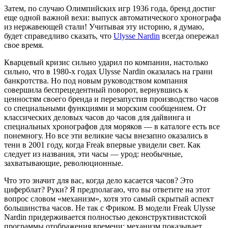
Затем, по случаю Олимпийских игр 1936 года, бренд достиг
еще одной важной вехи: выпуск автоматического хронографа
из нержавеющей стали! Учитывая эту историю, я думаю,
будет справедливо сказать, что
Ulysse Nardin
всегда опережал
свое время.
Кварцевый кризис сильно ударил по компании, настолько
сильно, что в 1980-х годах Ulysse Nardin оказалась на грани
банкротства. Но под новым руководством компания
совершила беспрецедентный поворот, вернувшись к
ценностям своего бренда и перезапустив производство часов
со специальными функциями и морским сообщением. От
классических деловых часов до часов для дайвинга и
специальных хронографов для моряков — в каталоге есть все
понемногу. Но все эти великие часы внезапно оказались в
тени в 2001 году, когда Freak впервые увидели свет. Как
следует из названия, эти часы — урод: необычные,
захватывающие, революционные.
Что это значит для вас, когда дело касается часов? Это
циферблат? Руки? Я предполагаю, что вы ответите на этот
вопрос словом «механизм», хотя это самый скрытый аспект
большинства часов. Не так с Фриком. В модели Freak Ulysse
Nardin придерживается полностью деконструктивистской
программы отображения времени: механизм показывает