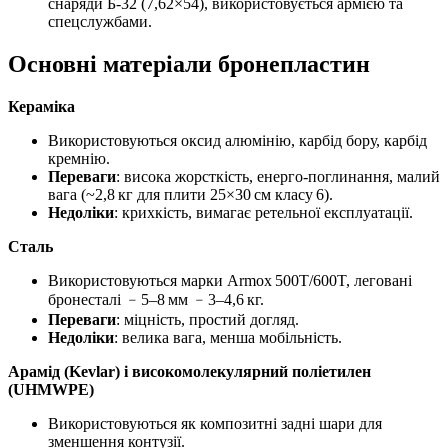
снаряди Б‑32 (7,62×54), використовується армією та
спецслужбами.
Основні матеріали бронепластин
Кераміка
Використовуються оксид алюмінію, карбід бору, карбід
кремнію.
Переваги
: висока жорсткість, енерго‑поглинання, малий
вага (~2,8 кг для плити 25×30 см класу 6).
Недоліки
: крихкість, вимагає ретельної експлуатації.
Сталь
Використовуються марки Armox 500T/600T, леговані
бронесталі ﹣5–8 мм ﹣3–4,6 кг.
Переваги
: міцність, простий догляд.
Недоліки
: велика вага, менша мобільність.
Арамід (Kevlar) і високомолекулярний поліетилен
(UHMWPE)
Використовуються як композитні задні шари для
зменшення контузії.