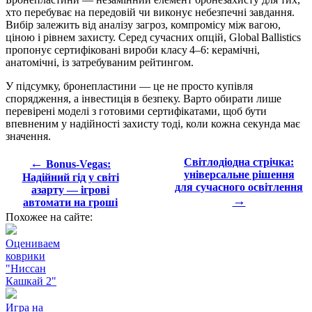
хто перебуває на передовій чи виконує небезпечні завдання.
Вибір залежить від аналізу загроз, компромісу між вагою,
ціною і рівнем захисту. Серед сучасних опцій, Global Ballistics
пропонує сертифіковані вироби класу 4–6: керамічні,
анатомічні, із затребуваним рейтингом.
У підсумку, бронепластини — це не просто купівля
спорядження, а інвестиція в безпеку. Варто обирати лише
перевірені моделі з готовими сертифікатами, щоб бути
впевненим у надійності захисту тоді, коли кожна секунда має
значення.
←
Світлодіодна стрічка:
Bonus-Vegas:
універсальне рішення
Надійний гід у світі
для сучасного освітлення
азарту — ігрові
→
автомати на гроші
Похожее на сайте:
Оцениваем
коврики
"Ниссан
Кашкай 2"
Игра на