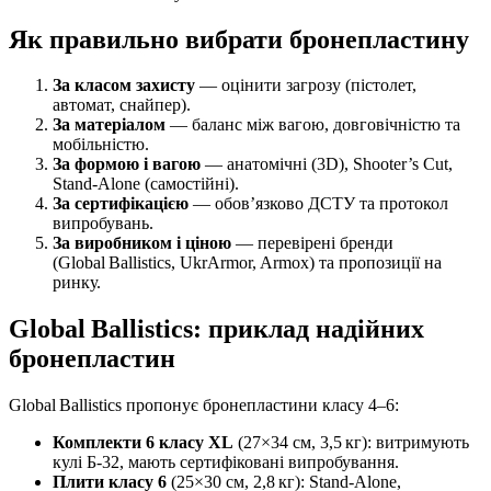
Як правильно вибрати бронепластину
За класом захисту
— оцінити загрозу (пістолет,
автомат, снайпер).
За матеріалом
— баланс між вагою, довговічністю та
мобільністю.
За формою і вагою
— анатомічні (3D), Shooter’s Cut,
Stand‑Alone (самостійні).
За сертифікацією
— обов’язково ДСТУ та протокол
випробувань.
За виробником і ціною
— перевірені бренди
(Global Ballistics, UkrArmor, Armox) та пропозиції на
ринку.
Global Ballistics: приклад надійних
бронепластин
Global Ballistics пропонує бронепластини класу 4–6:
Комплекти 6 класу XL
(27×34 см, 3,5 кг): витримують
кулі Б‑32, мають сертифіковані випробування.
Плити класу 6
(25×30 см, 2,8 кг): Stand‑Alone,