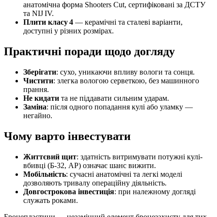
анатомічна форма Shooters Cut, сертифіковані за ДСТУ
та NIJ IV.
Плити класу 4
— керамічні та сталеві варіанти,
доступні у різних розмірах.
Практичні поради щодо догляду
Зберігати
: сухо, уникаючи впливу вологи та сонця.
Чистити
: злегка вологою серветкою, без машинного
прання.
Не кидати
та не піддавати сильним ударам.
Заміна
: після одного попадання кулі або уламку —
негайно.
Чому варто інвестувати
Життєвий щит
: здатність витримувати потужні кулі-
вбивці (Б‑32, AP) означає шанс вижити.
Мобільність
: сучасні анатомічні та легкі моделі
дозволяють тривалу операційну діяльність.
Довгострокова інвестиція
: при належному догляді
служать роками.
Бронепластини — незамінний елемент бронезахисту для тих,