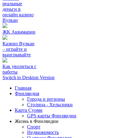
реальные
деньги в
онлайн казино
Вулкан
ЖК Аквамарин
Казино Вулкан
– играйте и
выигрывайте
Как уволиться с
работы
Switch to Desktop Version
Главная
Финляндия
Города и регионы
Столица - Хельсинки
Карта Суоми
GPS карты Финляндии
Жизнь в Финляндии
Спорт
Недвижимость
О стране Финляндия