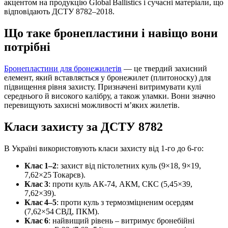
акцентом на продукцію Global Ballistics і сучасні матеріали, що
відповідають ДСТУ 8782‒2018.
Що таке бронепластини і навіщо вони
потрібні
Бронепластини для бронежилетів
— це твердий захисний
елемент, який вставляється у бронежилет (плитоноску) для
підвищення рівня захисту. Призначені витримувати кулі
середнього й високого калібру, а також уламки. Вони значно
перевищують захисні можливості м’яких жилетів.
Класи захисту за ДСТУ 8782
В Україні використовують класи захисту від 1-го до 6-го:
Клас 1–2
: захист від пістолетних куль (9×18, 9×19,
7,62×25 Токарєв).
Клас 3
: проти куль АК‑74, АКМ, СКС (5,45×39,
7,62×39).
Клас 4–5
: проти куль з термозміцненим осердям
(7,62×54 СВД, ПКМ).
Клас 6
: найвищий рівень – витримує бронебійні