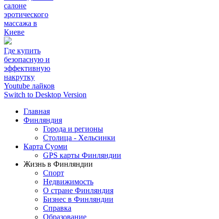
салоне
эротического
массажа в
Киеве
Где купить
безопасную и
эффективную
накрутку
Youtube лайков
Switch to Desktop Version
Главная
Финляндия
Города и регионы
Столица - Хельсинки
Карта Суоми
GPS карты Финляндии
Жизнь в Финляндии
Спорт
Недвижимость
О стране Финляндия
Бизнес в Финляндии
Справка
Образование