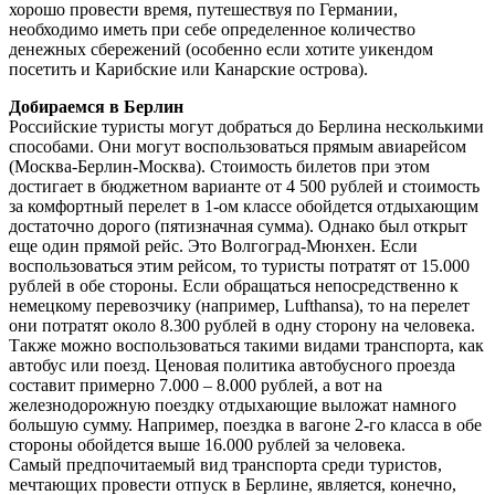
хорошо провести время, путешествуя по Германии,
необходимо иметь при себе определенное количество
денежных сбережений (особенно если хотите уикендом
посетить и Карибские или Канарские острова).
Добираемся в Берлин
Российские туристы могут добраться до Берлина несколькими
способами. Они могут воспользоваться прямым авиарейсом
(Москва-Берлин-Москва). Стоимость билетов при этом
достигает в бюджетном варианте от 4 500 рублей и стоимость
за комфортный перелет в 1-ом классе обойдется отдыхающим
достаточно дорого (пятизначная сумма). Однако был открыт
еще один прямой рейс. Это Волгоград-Мюнхен. Если
воспользоваться этим рейсом, то туристы потратят от 15.000
рублей в обе стороны. Если обращаться непосредственно к
немецкому перевозчику (например, Lufthansa), то на перелет
они потратят около 8.300 рублей в одну сторону на человека.
Также можно воспользоваться такими видами транспорта, как
автобус или поезд. Ценовая политика автобусного проезда
составит примерно 7.000 – 8.000 рублей, а вот на
железнодорожную поездку отдыхающие выложат намного
большую сумму. Например, поездка в вагоне 2-го класса в обе
стороны обойдется выше 16.000 рублей за человека.
Самый предпочитаемый вид транспорта среди туристов,
мечтающих провести отпуск в Берлине, является, конечно,