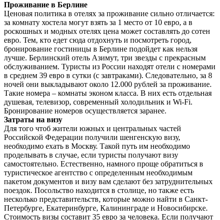
Проживание в Берлине
Ценовая политика в отелях за проживание сильно отличается:
за комнату хостела могут взять за 1 место от 10 евро, а в
роскошных и модных отелях цена может составлять до сотен
евро. Тем, кто едет сюда отдохнуть и посмотреть город,
бронирование гостиницы в Берлине подойдет как нельзя
лучше. Берлинский отель Азимут, три звезды с прекрасным
обслуживанием. Туристы из России находят отели с номерами
в среднем 39 евро в сутки (с завтраками). Следовательно, за 8
ночей они выкладывают около 12.000 рублей за проживание.
Такие номера – комнаты эконом класса. В них есть отдельная
душевая, телевизор, современный холодильник и Wi-Fi.
Бронирование номеров осуществляется заранее.
Затраты на визу
Для того чтоб жители южных и центральных частей
Российской Федерации получили шенгенскую визу,
необходимо ехать в Москву. Такой путь им необходимо
проделывать в случае, если туристы получают визу
самостоятельно. Естественно, намного проще обратиться в
туристическое агентство с определенным необходимым
пакетом документов и визу вам сделают без затруднительных
поездок. Посольство находится в столице, но также есть
несколько представительств, которые можно найти в Санкт-
Петербурге, Екатеринбурге, Калининграде и Новосибирске.
Стоимость визы составит 35 евро за человека. Если получают