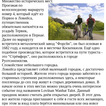
Множество исторических мест.
Проезжая по
велосипедному маршруту
номер 4, который идёт из
Порвоо в Ловийса,
путешественник
обязательно наткнётся на
усадьбу Тервик,
расположенную в Пернае.
Далее по маршруту
встретится металлический завод "Форсби", он был основан в
1682 году, а находится он в местечке Коскенкюля. Ещё одно
подобное производство, которое встретится на пути туриста -
это "Стрёмфорс", оно расположилось в городе
Руотсинпюхтяя.
Спокойствие небольшого городка.
Ловийса представляет собой маленький городок, с достаточно
большой историей. Жители этого города хорошо заботятся о
старинных строениях расположенных здесь, а некоторые
поселенцы до сих пор живут в старых деревянных домах. В
начале осени в этих местах можно увидеть очень интересное
событие под названием Loviisan Wanhat Talot. Данный
праздник можно считать днём открытых дверей. В этот день
все жители города приглашают к себе в гости всех желающих,
при этом за вход плата берётся минимальная или она вовсе