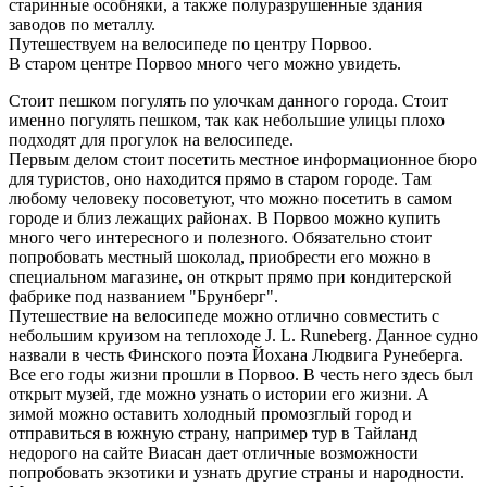
старинные особняки, а также полуразрушенные здания
заводов по металлу.
Путешествуем на велосипеде по центру Порвоо.
В старом центре Порвоо много чего можно увидеть.
Стоит пешком погулять по улочкам данного города. Стоит
именно погулять пешком, так как небольшие улицы плохо
подходят для прогулок на велосипеде.
Первым делом стоит посетить местное информационное бюро
для туристов, оно находится прямо в старом городе. Там
любому человеку посоветуют, что можно посетить в самом
городе и близ лежащих районах. В Порвоо можно купить
много чего интересного и полезного. Обязательно стоит
попробовать местный шоколад, приобрести его можно в
специальном магазине, он открыт прямо при кондитерской
фабрике под названием "Брунберг".
Путешествие на велосипеде можно отлично совместить с
небольшим круизом на теплоходе J. L. Runeberg. Данное судно
назвали в честь Финского поэта Йохана Людвига Рунеберга.
Все его годы жизни прошли в Порвоо. В честь него здесь был
открыт музей, где можно узнать о истории его жизни. А
зимой можно оставить холодный промозглый город и
отправиться в южную страну, например тур в Тайланд
недорого на сайте Виасан дает отличные возможности
попробовать экзотики и узнать другие страны и народности.