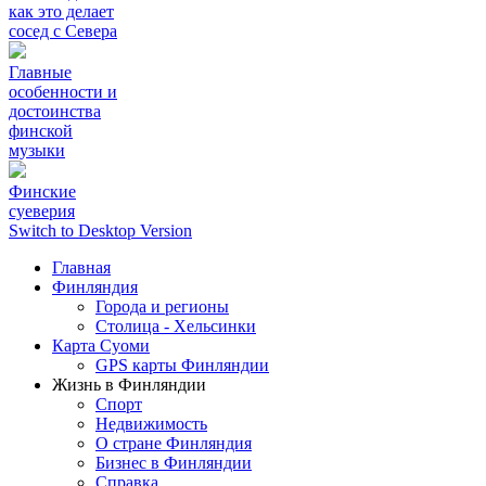
как это делает
сосед с Севера
Главные
особенности и
достоинства
финской
музыки
Финские
суеверия
Switch to Desktop Version
Главная
Финляндия
Города и регионы
Столица - Хельсинки
Карта Суоми
GPS карты Финляндии
Жизнь в Финляндии
Спорт
Недвижимость
О стране Финляндия
Бизнес в Финляндии
Справка