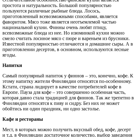
простота и натуральность. Большой популярностью
пользуются различные рыбные блюда. Лосось,
приготовленный всевозможными способами, является
фаворитом. Мясо тоже является неотъемлемой частью
национальной кухни. Финны очень любят птицу,
всевозможные блюда из нее. Но изюминкой кухни можно
смело считать лосиное мясо с пюре и вареньем из брусники.
Известной популярностью отличаются и домашние сыры. А в
приготовлении десертов, в основном, используются лесные
ягоды.
Напитки
Самый популярный напиток у финнов – это, конечно, кофе. К
этому напитку жители Финляндии относятся по-особенному.
Кстати, страна лидирует в качестве потребителей кофе в
Европе. Пауза для кофе – это совершенно особенная часть,
которая давно стала традицией для финнов. Так же трепетно в
Финляндии относятся к пиву и сидру. Без них не может
обойтись ни один праздник, ни одно застолье.
Кафе и рестораны
Мест, в которых можно получить вкусный обед, кофе, десерт
и т.д. в Финляндии достаточное количество, выбор заведения