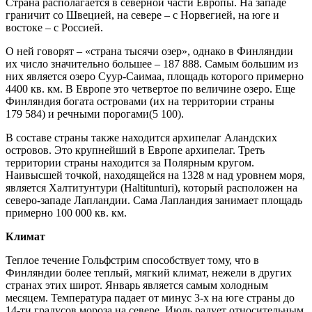
Страна располагается в северной части Европы. На западе
граничит со Швецией, на севере – с Норвегией, на юге и
востоке – с Россией.
О ней говорят – «страна тысячи озер», однако в Финляндии
их число значительно большее – 187 888. Самым большим из
них является озеро Суур-Саимаа, площадь которого примерно
4400 кв. км. В Европе это четвертое по величине озеро. Еще
Финляндия богата островами (их на территории страны
179 584) и речными порогами(5 100).
В составе страны также находится архипелаг Аландских
островов. Это крупнейший в Европе архипелаг. Треть
территории страны находится за Полярным кругом.
Наивысшей точкой, находящейся на 1328 м над уровнем моря,
является Халтитунтури (Haltitunturi), который расположен на
северо-западе Лапландии. Сама Лапландия занимает площадь
примерно 100 000 кв. км.
Климат
Теплое течение Гольфстрим способствует тому, что в
Финляндии более теплый, мягкий климат, нежели в других
странах этих широт. Январь является самым холодным
месяцем. Температура падает от минус 3-х на юге страны до
14-ти градусов мороза на севере. Июль радует относительным