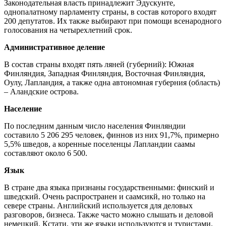
Законодательная власть принадлежит Эдускунте,
однопалатному парламенту страны, в состав которого входят
200 депутатов. Их также выбирают при помощи всенародного
голосования на четырехлетний срок.
Административное деление
В состав страны входят пять ляней (губерний): Южная
Финляндия, Западная Финляндия, Восточная Финляндия,
Оулу, Лапландия, а также одна автономная губерния (область)
– Аландские острова.
Население
По последним данным число населения Финляндии
составило 5 206 295 человек, финнов из них 91,7%, примерно
5,5% шведов, а коренные поселенцы Лапландии саамы
составляют около 6 500.
Язык
В стране два языка признаны государственными: финский и
шведский. Очень распространен и саамсикй, но только на
севере страны. Английский используется для деловых
разговоров, бизнеса. Также часто можно слышать и деловой
немецкий. Кстати, эти же языки используются и туристами.