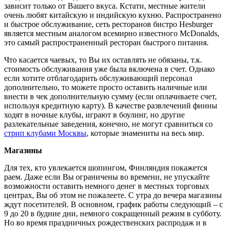
зависит только от Вашего вкуса. Кстати, местные жители
очень любят китайскую и индийскую кухню. Распространено
и быстрое обслуживание, сеть ресторанов бистро Hesburger
является местным аналогом всемирно известного McDonalds,
это самый распространенный ресторан быстрого питания.
Что касается чаевых, то Вы их оставлять не обязаны, т.к.
стоимость обслуживания уже была включена в счет. Однако
если хотите отблагодарить обслуживающий персонал
дополнительно, то можете просто оставить наличные или
внести в чек дополнительную сумму (если оплачиваете счет,
используя кредитную карту). В качестве развлечений финны
ходят в ночные клубы, играют в боулинг, но другие
разлекательные заведения, конечно, не могут сравниться со
стрип клубами Москвы
, которые знамениты на весь мир.
Магазины
Для тех, кто увлекается шопингом, Финляндия покажется
раем. Даже если Вы ограничены во времени, не упускайте
возможности оставить немного денег в местных торговых
центрах, Вы об этом не пожалеете. С утра до вечера магазины
ждут посетителей. В основном, график работы следующий – с
9 до 20 в будние дни, немного сокращенный режим в субботу.
Но во время праздничных рождественских распродаж и в