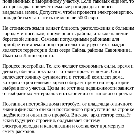
подведённых к выбранному участку. Если таковых ещё нет, то
их прокладка повлечёт немалые расходы для нового
владельца земли. Допустим, чтобы провести электроэнергию,
понадобиться заплатить не меньше 5000 евро.
На стоимость земли влияет близость расположения к большим
городам и посёлкам, популярность района, а также наличие
береговой линии. Самыми популярными районами для
приобретения земли под строительство у русских граждан
являются территории близ озера Сайма, районы Савонлинна,
Иматра и Лаппеенранта.
Процесс постройки. Те, кто желают сэкономить силы, время и
деньги, обычно покупают готовые проекты домов. Они
включают заливку фундамента и готовый комплект дома,
который строительная фирма собирает прямо на территории
выбранного участка. Цены на этот вид недвижимости зависят
от выбранных материалов и отклонений от типового проекта.
Поэтапная постройка дома потребует от владельца отличного
знания финского языка и постоянного присутствия на стройке
надёжного и опытного прораба. Вначале, архитектор создаёт
эскиз будущего строения, обдумывает систему
электропроводки и канализации и составляет примерную
смету расходов.