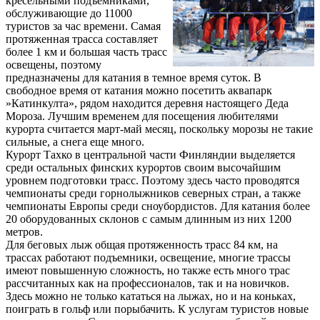
кресельными подъемниками,
обслуживающие до 11000
туристов за час времени. Самая
протяженная трасса составляет
более 1 км и большая часть трасс
освещены, поэтому
предназначены для катания в темное время суток. В
свободное время от катания можно посетить аквапарк
»Катинкулта», рядом находится деревня настоящего Деда
Мороза. Лучшим временем для посещения любителями
курорта считается март-май месяц, поскольку морозы не такие
сильные, а снега еще много.
Курорт Тахко в центральной части Финляндии выделяется
среди остальных финских курортов своим высочайшим
уровнем подготовки трасс. Поэтому здесь часто проводятся
чемпионаты среди горнолыжников северных стран, а также
чемпионаты Европы среди сноубордистов. Для катания более
20 оборудованных склонов с самым длинным из них 1200
метров.
Для беговых лыж общая протяженность трасс 84 км, на
трассах работают подъемники, освещение, многие трассы
имеют повышенную сложность, но также есть много трас
рассчитанных как на профессионалов, так и на новичков.
Здесь можно не только кататься на лыжах, но и на коньках,
поиграть в гольф или порыбачить. К услугам туристов новые