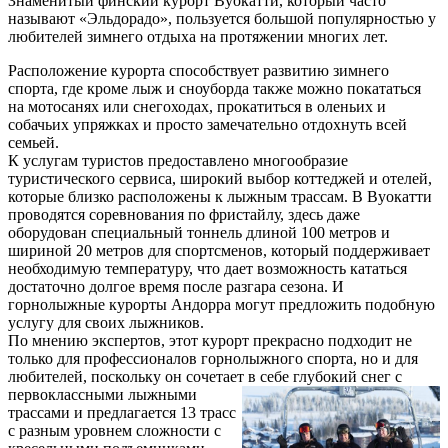
Знаменитый финский курорт Вуокатти, который часто
называют «Эльдорадо», пользуется большой популярностью у
любителей зимнего отдыха на протяжении многих лет.
Расположение курорта способствует развитию зимнего
спорта, где кроме лыж и сноуборда также можно покататься
на мотосанях или снегоходах, прокатиться в оленьих и
собачьих упряжках и просто замечательно отдохнуть всей
семьей.
К услугам туристов предоставлено многообразие
туристического сервиса, широкий выбор коттеджей и отелей,
которые близко расположены к лыжным трассам. В Вуокатти
проводятся соревнования по фристайлу, здесь даже
оборудован специальный тоннель длиной 100 метров и
шириной 20 метров для спортсменов, который поддерживает
необходимую температуру, что дает возможность кататься
достаточно долгое время после разгара сезона. И
горнолыжные курорты Андорра могут предложить подобную
услугу для своих лыжников.
По мнению экспертов, этот курорт прекрасно подходит не
только для профессионалов горнолыжного спорта, но и для
любителей, поскольку он сочетает в себе глубокий снег с
первоклассными лыжными
трассами и предлагается 13 трасс
с разным уровнем сложности с