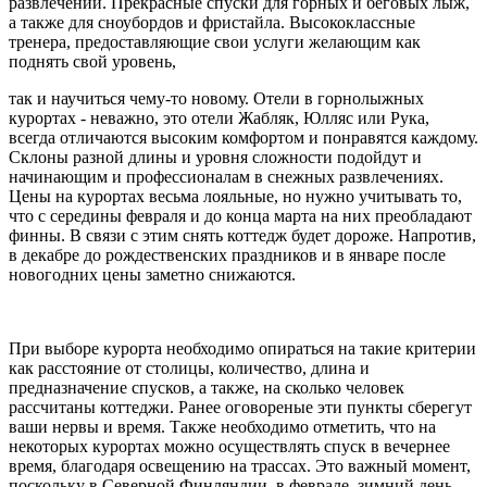
развлечений. Прекрасные спуски для горных и беговых лыж,
а также для сноубордов и фристайла. Высококлассные
тренера, предоставляющие свои услуги желающим как
поднять свой уровень,
так и научиться чему-то новому. Отели в горнолыжных
курортах - неважно, это отели Жабляк, Юлляс или Рука,
всегда отличаются высоким комфортом и понравятся каждому.
Склоны разной длины и уровня сложности подойдут и
начинающим и профессионалам в снежных развлечениях.
Цены на курортах весьма лояльные, но нужно учитывать то,
что с середины февраля и до конца марта на них преобладают
финны. В связи с этим снять коттедж будет дороже. Напротив,
в декабре до рождественских праздников и в январе после
новогодних цены заметно снижаются.
При выборе курорта необходимо опираться на такие критерии
как расстояние от столицы, количество, длина и
предназначение спусков, а также, на сколько человек
рассчитаны коттеджи. Ранее оговореные эти пункты сберегут
ваши нервы и время. Также необходимо отметить, что на
некоторых курортах можно осуществлять спуск в вечернее
время, благодаря освещению на трассах. Это важный момент,
поскольку в Северной Финляндии, в феврале, зимний день