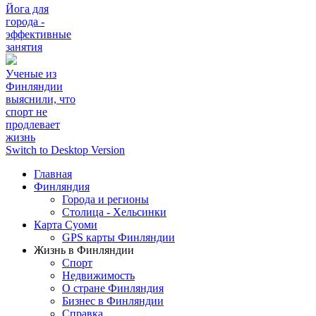
Йога для
города -
эффективные
занятия
Ученые из
Финляндии
выяснили, что
спорт не
продлевает
жизнь
Switch to Desktop Version
Главная
Финляндия
Города и регионы
Столица - Хельсинки
Карта Суоми
GPS карты Финляндии
Жизнь в Финляндии
Спорт
Недвижимость
О стране Финляндия
Бизнес в Финляндии
Справка