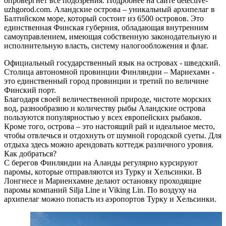
опровергнет все подозрения. Подробнее на сайте detective-
uzhgorod.com. Аландские острова – уникальный архипелаг в
Балтийском море, который состоит из 6500 островов. Это
единственная Финская губерния, обладающая внутренним
самоуправлением, имеющая собственную законодательную и
исполнительную власть, систему налогообложения и флаг.
Официальный государственный язык на островах - шведский.
Столица автономной провинции Финляндии – Мариехамн -
это единственный город провинции и третий по величине
Финский порт.
Благодаря своей величественной природе, чистоте морских
вод, разнообразию и количеству рыбы Аландские острова
пользуются популярностью у всех европейских рыбаков.
Кроме того, острова – это настоящий рай и идеальное место,
чтобы отвлечься и отдохнуть от шумной городской суеты. Для
отдыха здесь можно арендовать коттедж различного уровня.
Как добраться?
С берегов Финляндии на Аланды регулярно курсируют
паромы, которые отправляются из Турку и Хельсинки. В
Лонгнесе и Мариенхамне делают остановку проходящие
паромы компаний Silja Line и Viking Lin. По воздуху на
архипелаг можно попасть из аэропортов Турку и Хельсинки.