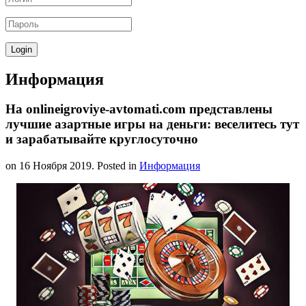
Информация
На onlineigroviye-avtomati.com представлены
лучшие азартные игры на деньги: веселитесь тут
и зарабатывайте круглосуточно
on
16 Ноября 2019
. Posted in
Информация