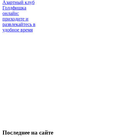
Азартный клуб
Голдфишка
онлайн:
приходите и
развлекайтесь в
удобное время
Последнее
на сайте