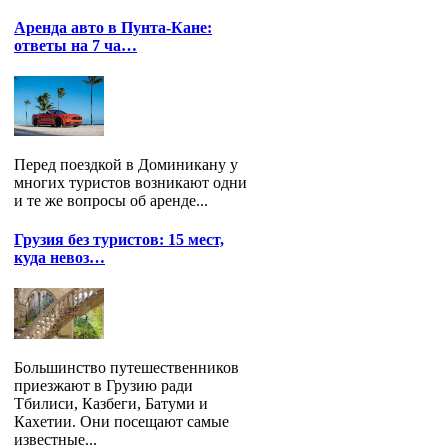
Аренда авто в Пунта-Кане:
ответы на 7 ча…
Перед поездкой в Доминикану у
многих туристов возникают одни
и те же вопросы об аренде...
Грузия без туристов: 15 мест,
куда невоз…
Большинство путешественников
приезжают в Грузию ради
Тбилиси, Казбеги, Батуми и
Кахетии. Они посещают самые
известные...