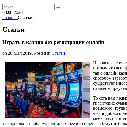
08.08.2026
Главная
Статьи
Статьи
Играть в казино без регистрации онлайн
on
28 Мая 2019
. Posted in
Статьи
Игровые автомат
потому что все п
так с онлайн кази
способом заработ
существует мног
слишком преувел
То есть вам прям
гигантские сумм
возможно, трудно
что подобного не
меньшее, и тогда
это довольно проблематично. Скорее всего деньги будут небол