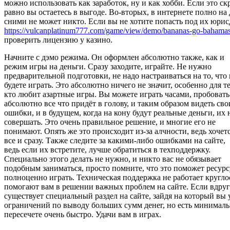
можно использовать как заработок, ну и как хобби. Если это с
равно вы остаетесь в выгоде. Во-вторых, в интернете полно н
сними не может никто. Если вы не хотите попасть под их юрис
https://vulcanplatinum777.com/game/view/demo/bananas-go-bahama
проверить лицензию у казино.
Начните с дэмо режима. Он оформлен абсолютно также, как и
режим игры на деньги. Сразу заходите, играйте. Не нужно
предварительной подготовки, не надо настраиваться на то, что
будете играть. Это абсолютно ничего не значит, особенно для те
кто любит азартные игры. Вы можете играть часами, пробовать
абсолютно все что придёт в голову, и таким образом видеть сво
ошибки, и в будущем, когда на кону будут реальные деньги, их 
совершать. Это очень правильное решение, и многие его не
понимают. Опять же это происходит из-за алчности, ведь хочет
все и сразу. Также следите за какими-либо ошибками на сайте,
ведь если их встретите, лучше обратиться в техподдержку.
Специально этого делать не нужно, и никто вас не обязывает
подобным заниматься, просто помните, что это поможет ресурсу
полноценно играть. Техническая поддержка не работает кругло
помогают вам в решении важных проблем на сайте. Если вдруг 
существует специальный раздел на сайте, зайдя на который вы
ограничений по выводу больших сумм денег, но есть минимал
пересечете очень быстро. Удачи вам в играх.