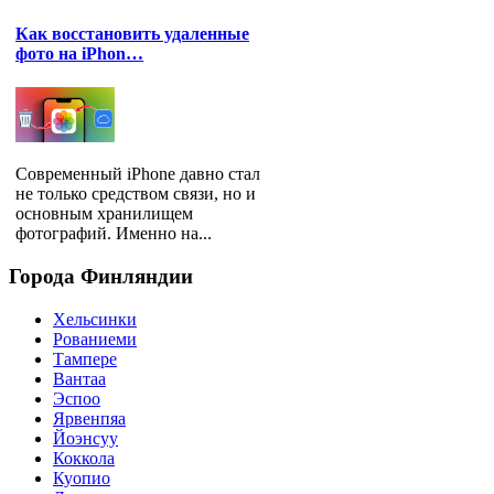
Как восстановить удаленные
фото на iPhon…
Современный iPhone давно стал
не только средством связи, но и
основным хранилищем
фотографий. Именно на...
Города
Финляндии
Хельсинки
Рованиеми
Тампере
Вантаа
Эспоо
Ярвенпяа
Йоэнсуу
Коккола
Куопио