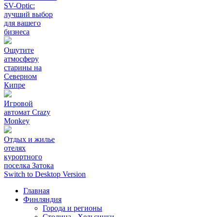
SV-Optic:
лучший выбор
для вашего
бизнеса
Ощутите
атмосферу
старины на
Северном
Кипре
Игровой
автомат Crazy
Monkey
Отдых и жилье
отелях
курортного
поселка Затока
Switch to Desktop Version
Главная
Финляндия
Города и регионы
Столица - Хельсинки