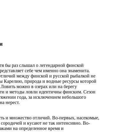
и
тя бы раз слышал о легендарной финской
представляет себе чем именно она знаменита.
 отличий между финской и русской рыбалкой не
 бы Карелию, природа и водные ресурсы которой
 Ловить можно в озерах или на берегу
асти и методы ловли идентичны финским. Сезон
тяжении года, за исключением небольшого
на нерест.
сть и множество отличий. Во-первых, насекомые,
сородичей и кусают не так интенсивно. Во-
аками на определенное время и