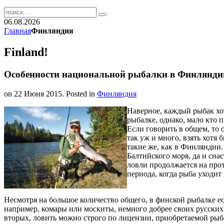
06.08.2026
Главная
Финляндия
Finland!
Особенности национальной рыбалки в Финлянди
on
22 Июня 2015
. Posted in
Финляндия
Наверное, каждый рыбак хо
рыбалке, однако, мало кто 
Если говорить в общем, то
так уж и много, взять хотя
такие же, как в Финляндии.
Балтийского моря, да и сн
ловли продолжается на про
периода, когда рыба уходит 
Несмотря на большое количество общего, в финской рыбалке е
например, комары или москиты, немного добрее своих русских 
вторых, ловить можно строго по лицензии, приобретаемой рыб