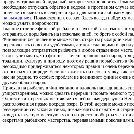
предусматривающей виды рыб, которые можно ловить. Помимо 
необходимо отпускать обратно в водоем, в противном случае ес
получается выехать в северный край для занятия любимым дел
на выходные
в Подмосковных озерах. Здесь всегда найдется мес
можно узнать подробности.
Главное отличие финской рыбалки от русской заключается в хо
отправиться порыбачить на несколько дней, то брать с собой па
Финляндии бесчисленное множество, открыты рыбацкие кемп
переночевать со всеми удобствами, а также сдающими в аренд
позволяющие отправиться рыбачить в любое отдаленное место.
Стоит учитывать, что финны — очень правильный народ, чтящ
традиции, культуру и природу, поэтому решив порыбачить в 
необходимо придерживаться некоторых правил и очень бережн
относиться к природе. Если не зажигать на всю катушку, как эт
нас на родине, то особых проблем не возникнет: финны очень
дружелюбный народ.
Приехав на рыбалку в Финляндию и вдоволь насладившись ти
умиротворением, можно сделать перерыв и побыть немного ту
Одним из интересных мест является небольшая деревушка Herra
расположенная прямо посреди озера. В этой деревне можно пос
размеренной сельской жизнью, познакомиться с бытом и стари
отведать вкусную местную кухню и просто пообщаться с этнич
секретами рыбацкого мастерства, передаваемыми поколениями