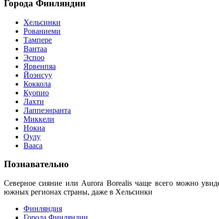
Города
Финляндии
Хельсинки
Рованиеми
Тампере
Вантаа
Эспоо
Ярвенпяа
Йоэнсуу
Коккола
Куопио
Лахти
Лаппеэнранта
Миккели
Нокиа
Оулу
Вааса
Познавательно
Северное сияние или Aurora Borealis чаще всего можно увид
южных регионах страны, даже в Хельсинки
Финляндия
Города Финляндии