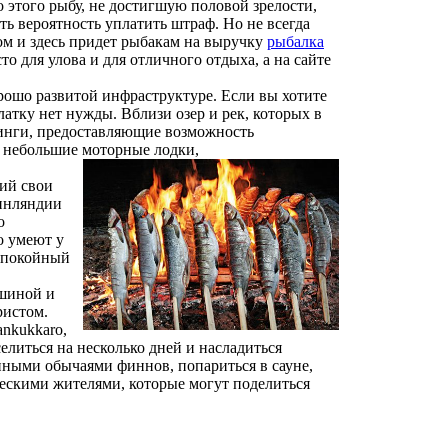
этого рыбу, не достигшую половой зрелости,
ть вероятность уплатить штраф. Но не всегда
ом и здесь придет рыбакам на выручку
рыбалка
то для улова и для отличного отдыха, а на сайте
рошо развитой инфраструктуре. Если вы хотите
латку нет нужды. Вблизи озер и рек, которых в
инги, предоставляющие возможность
у небольшие моторные лодки,
ий свои
Финляндии
о
о умеют у
 спокойный
шиной и
ристом.
nkukkaro,
елиться на несколько дней и насладиться
нными обычаями финнов, попариться в сауне,
ескими жителями, которые могут поделиться
.