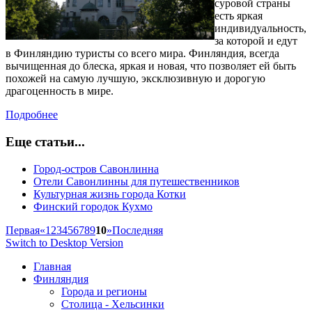
суровой страны
есть яркая
индивидуальность,
за которой и едут
в Финляндию туристы со всего мира. Финляндия, всегда
вычищенная до блеска, яркая и новая, что позволяет ей быть
похожей на самую лучшую, эксклюзивную и дорогую
драгоценность в мире.
Подробнее
Еще статьи...
Город-остров Савонлинна
Отели Савонлинны для путешественников
Культурная жизнь города Котки
Финский городок Кухмо
Первая
«
1
2
3
4
5
6
7
8
9
10
»
Последняя
Switch to Desktop Version
Главная
Финляндия
Города и регионы
Столица - Хельсинки