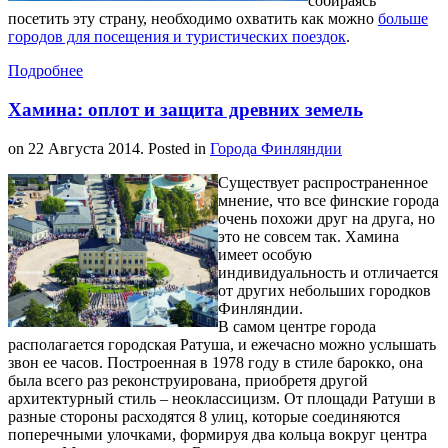
собираясь
посетить эту страну, необходимо охватить как можно
больше
городов для посещения и туристических поездок
.
Подробнее
Хамина: оплот и защита древних земель
on
22 Августа 2014
. Posted in
Города Финляндии
Существует распространенное
мнение, что все финские города
очень похожи друг на друга, но
это не совсем так. Хамина
имеет особую
индивидуальность и отличается
от других небольших городков
Финляндии.
В самом центре города
располагается городская Ратуша, и ежечасно можно услышать
звон ее часов. Построенная в 1978 году в стиле барокко, она
была всего раз реконструирована, приобретя другой
архитектурный стиль – неоклассицизм. От площади Ратуши в
разные стороны расходятся 8 улиц, которые соединяются
поперечными улочками, формируя два кольца вокруг центра