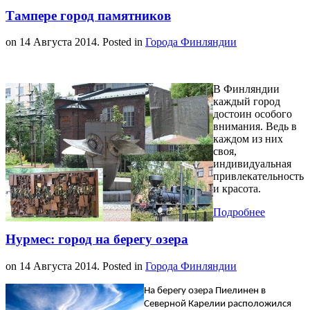
Тампере город памятников
on
14 Августа 2014
. Posted in
Города Финляндии
В Финляндии
каждый город
достоин особого
внимания. Ведь в
каждом из них
своя,
индивидуальная
привлекательность
и красота.
Подробнее
Нурмес: город на берегу озера
on
14 Августа 2014
. Posted in
Города Финляндии
На берегу озера Пиелинен в
Северной Карелии расположился