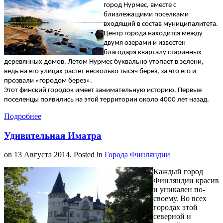
город Нурмес, вместе с
близлежащими поселками
входящий в состав муниципалитета.
Центр города находится между
двумя озерами и известен
благодаря кварталу старинных
деревянных домов. Летом Нурмес буквально утопает в зелени,
ведь на его улицах растет несколько тысяч берез, за что его и
прозвали «городом берез».
Этот финский городок имеет занимательную историю. Первые
поселенцы появились на этой территории около 4000 лет назад.
Подробнее
Удивительная Иматра
on
13 Августа 2014
. Posted in
Города Финляндии
Каждый город
Финляндии красив
и уникален по-
своему. Во всех
городах этой
северной и