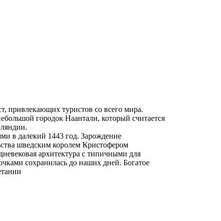
, привлекающих туристов со всего мира.
небольшой городок Наантали, который считается
ляндии.
ями в далекий 1443 год. Зарождение
льства шведским королем Кристофером
дневековая архитектура с типичными для
чками сохранилась до наших дней. Богатое
етании