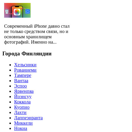
Современный iPhone давно стал
не только средством связи, но и
основным хранилищем
фотографий. Именно на...
Города
Финляндии
Хельсинки
Рованиеми
Тампере
Вантаа
Эспоо
Ярвенпяа
Йоэнсуу
Коккола
Куопио
Лахти
Лаппеэнранта
Миккели
Нокиа