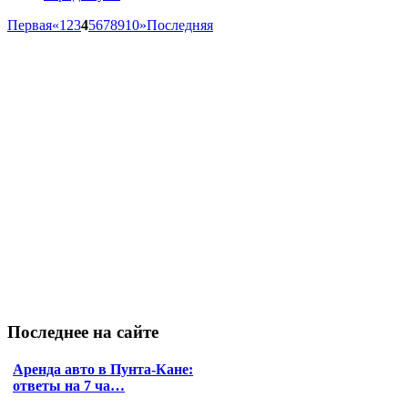
Первая
«
1
2
3
4
5
6
7
8
9
10
»
Последняя
Последнее
на сайте
Аренда авто в Пунта-Кане:
ответы на 7 ча…