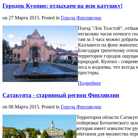
Городок Куопио: отдыхаем на всю катушку!
on
27 Марта 2015
. Posted in
Города Финляндии
Поезд "Лев Толстой", отбы
несколько часов ночного с
там за 3 часа можно добрать
Каллавеси на фоне живопи
Благодаря трепетному отно
территории городов ощущае
природой. Куопио - совреме
леса и водоемы, что всегда
просторы,
Подробнее
Сатакунта - старинный регион Финляндии
on
06 Марта 2015
. Posted in
Города Финляндии
Территория области Сатакун
побережье Ботнического зали
которая имеет извилистое р
обитания для множества перн