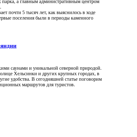
х парка, а главным административным центром
.
ает почти 5 тысяч лет, как выяснилось в ходе
ервые поселения были в периоды каменного
ляндии
кими саунами и уникальной северной природой.
олице Хельсинки и других крупных городах, в
угие удобства. В сегодняшней статье поговорим
диционных маршрутов для туристов.