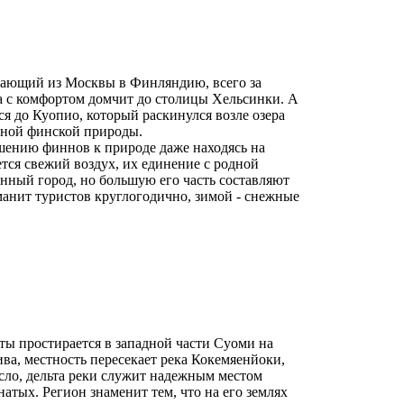
вающий из Москвы в Финляндию, всего за
на с комфортом домчит до столицы Хельсинки. А
ся до Куопио, который раскинулся возле озера
сной финской природы.
шению финнов к природе даже находясь на
тся свежий воздух, их единение с родной
нный город, но большую его часть составляют
 манит туристов круглогодично, зимой - снежные
ты простирается в западной части Суоми на
ва, местность пересекает река Кокемяенйоки,
усло, дельта реки служит надежным местом
атых. Регион знаменит тем, что на его землях