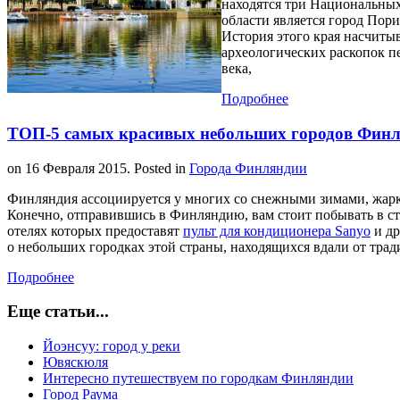
находятся три Национальны
области является город Пори
История этого края насчитыв
археологических раскопок п
века,
Подробнее
ТОП-5 самых красивых небольших городов Фин
on
16 Февраля 2015
. Posted in
Города Финляндии
Финляндия ассоциируется у многих со снежными зимами, жар
Конечно, отправившись в Финляндию, вам стоит побывать в ст
отелях которых предоставят
пульт для кондиционера Sanyo
и др
о небольших городках этой страны, находящихся вдали от тра
Подробнее
Еще статьи...
Йоэнсуу: город у реки
Ювяскюля
Интересно путешествуем по городкам Финляндии
Город Раума