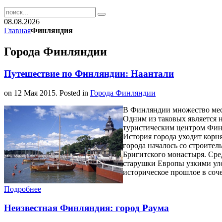
08.08.2026
Главная
Финляндия
Города Финляндии
Путешествие по Финляндии: Наантали
on
12 Мая 2015
. Posted in
Города Финляндии
В Финляндии множество мест
Одним из таковых является 
туристическим центром Фин
История города уходит корн
города началось со строите
Бригитского монастыря. Сре
старушки Европы узкими уло
историческое прошлое в соч
Подробнее
Неизвестная Финляндия: город Раума