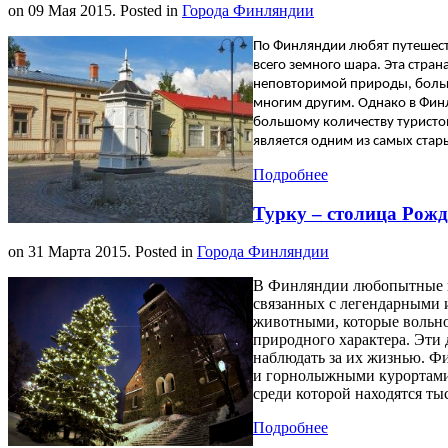
on
09 Мая 2015
. Posted in
Города Финляндии
По Финляндии любят путешеств
всего земного шара. Эта стра
неповторимой природы, больш
многим другим. Однако в Финл
большому количеству туристо
является одним из самых стар
Подробнее
Турку – столица Рожд
on
31 Марта 2015
. Posted in
Города Финляндии
В Финляндии любопытные п
связанных с легендарными 
животными, которые вольно
природного характера. Эти 
наблюдать за их жизнью. Фи
и горнолыжными курортами.
среди которой находятся ты
Подробнее