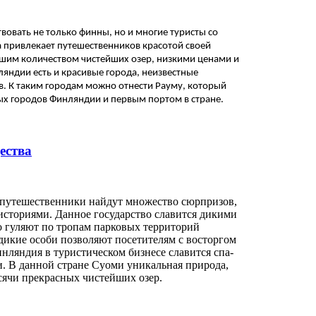
овать не только финны, но и многие туристы со
на привлекает путешественников красотой своей
им количеством чистейших озер, низкими ценами и
яндии есть и красивые города, неизвестные
в. К таким городам можно отнести Рауму, который
ых городов Финляндии и первым портом в стране.
ества
утешественники найдут множество сюрпризов,
историями. Данное государство славится дикими
 гуляют по тропам парковых территорий
дикие особи позволяют посетителям с восторгом
нляндия в туристическом бизнесе славится спа-
 В данной стране Суоми уникальная природа,
сячи прекрасных чистейших озер.