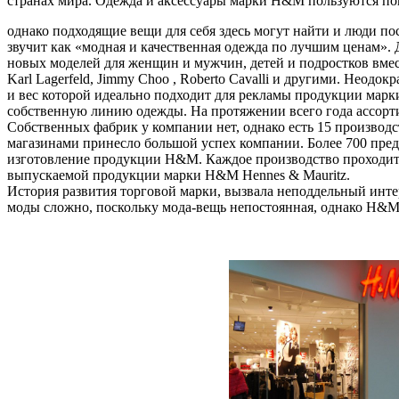
странах мира. Одежда и аксессуары марки H&M пользуются по
однако подходящие вещи для себя здесь могут найти и люди по
звучит как «модная и качественная одежда по лучшим ценам».
новых моделей для женщин и мужчин, детей и подростков вместе
Karl Lagerfeld, Jimmy Choo , Roberto Cavalli и другими. Неодок
и вес которой идеально подходит для рекламы продукции марки
собственную линию одежды. На протяжении всего года ассорт
Собственных фабрик у компании нет, однако есть 15 производ
магазинами принесло большой успех компании. Более 700 пред
изготовление продукции H&M. Каждое производство проходит 
выпускаемой продукции марки H&M Hennes & Mauritz.
История развития торговой марки, вызвала неподдельный интер
моды сложно, поскольку мода-вещь непостоянная, однако H&M