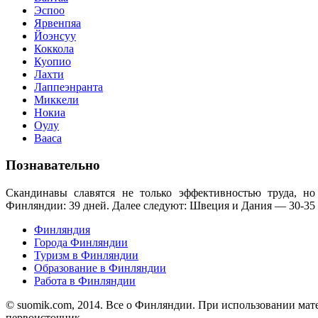
Эспоо
Ярвенпяа
Йоэнсуу
Коккола
Куопио
Лахти
Лаппеэнранта
Миккели
Нокиа
Оулу
Вааса
Познавательно
Скандинавы славятся не только эффективностью труда, 
Финляндии: 39 дней. Далее следуют: Швеция и Дания — 30-35 
Финляндия
Города Финляндии
Туризм в Финляндии
Образование в Финляндии
Работа в Финляндии
© suomik.com, 2014. Все о Финляндии. При использовании мат
первоисточник.