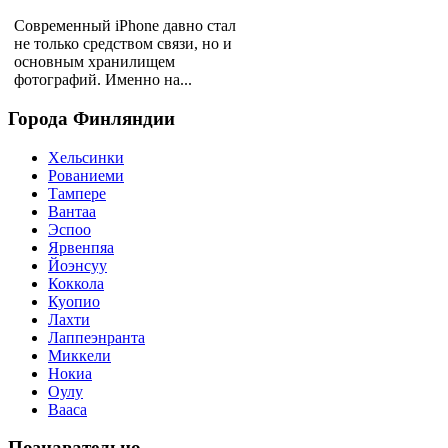
Современный iPhone давно стал
не только средством связи, но и
основным хранилищем
фотографий. Именно на...
Города
Финляндии
Хельсинки
Рованиеми
Тампере
Вантаа
Эспоо
Ярвенпяа
Йоэнсуу
Коккола
Куопио
Лахти
Лаппеэнранта
Миккели
Нокиа
Оулу
Вааса
Познавательно