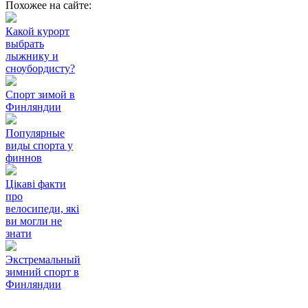
Похожее на сайте:
Какой курорт
выбрать
лыжнику и
сноубордисту?
Спорт зимой в
Финляндии
Популярные
виды спорта у
финнов
Цікаві факти
про
велосипеди, які
ви могли не
знати
Экстремальный
зимний спорт в
Финляндии