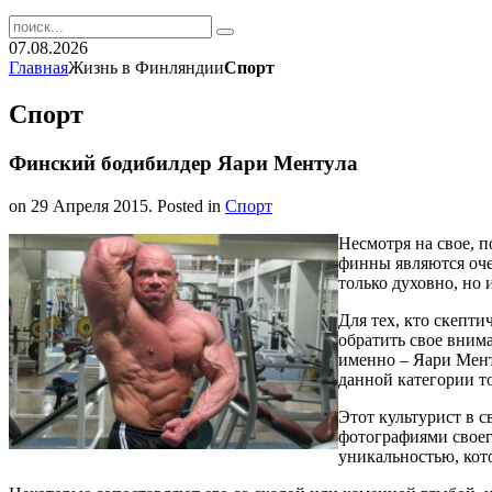
07.08.2026
Главная
Жизнь в Финляндии
Спорт
Спорт
Финский бодибилдер Яари Ментула
on
29 Апреля 2015
. Posted in
Спорт
Несмотря на свое, п
финны являются оче
только духовно, но 
Для тех, кто скепти
обратить свое вним
именно – Яари Мент
данной категории т
Этот культурист в с
фотографиями своег
уникальностью, кот