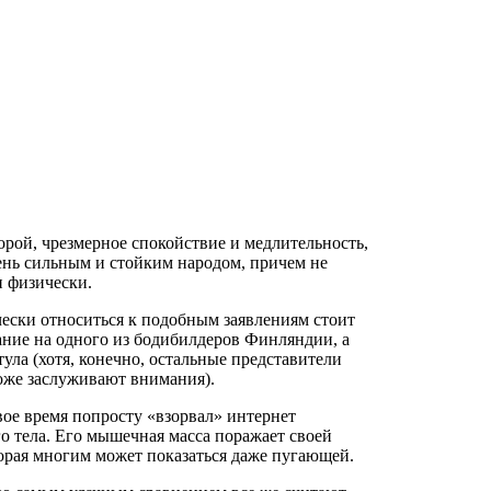
орой, чрезмерное спокойствие и медлительность,
нь сильным и стойким народом, причем не
и физически.
чески относиться к подобным заявлениям стоит
ание на одного из бодибилдеров Финляндии, а
ула (хотя, конечно, остальные представители
оже заслуживают внимания).
вое время попросту «взорвал» интернет
о тела. Его мышечная масса поражает своей
орая многим может показаться даже пугающей.