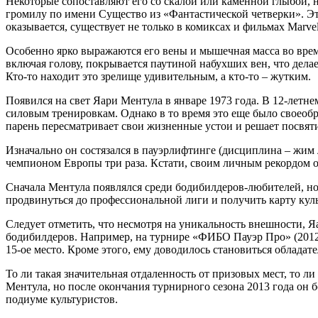
Некоторые сопоставляют его со скалой или каменной глыбой, 
громилу по имени Существо из «Фантастической четверки». Это
оказывается, существует не только в комиксах и фильмах Marvel
Особенно ярко выражаются его вены и мышечная масса во время
включая голову, покрывается паутиной набухших вен, что дела
Кто-то находит это зрелище удивительным, а кто-то – жутким.
Появился на свет Яари Ментула в январе 1973 года. В 12-летне
силовым тренировкам. Однако в то время это еще было своеобра
парень пересматривает свои жизненные устои и решает посвят
Изначально он состязался в пауэрлифтинге (дисциплина – жим 
чемпионом Европы три раза. Кстати, своим личным рекордом он
Сначала Ментула появлялся среди бодибилдеров-любителей, но
продвинуться до профессиональной лиги и получить карту куль
Следует отметить, что несмотря на уникальность внешности, Я
бодибилдеров. Например, на турнире «ФИБО Пауэр Про» (2012)
15-ое место. Кроме этого, ему доводилось становиться обладате
То ли такая значительная отдаленность от призовых мест, то ли
Ментула, но после окончания турнирного сезона 2013 года он б
подиуме культуристов.