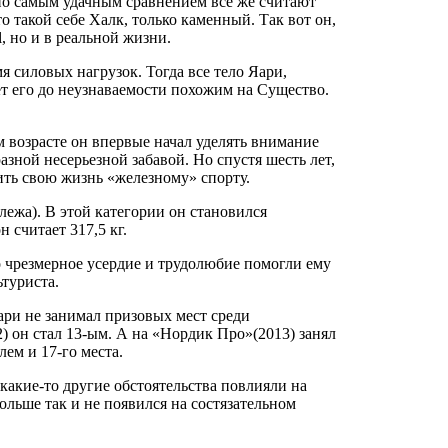
но самым удачным сравнением все же считают
 такой себе Халк, только каменный. Так вот он,
, но и в реальной жизни.
 силовых нагрузок. Тогда все тело Яари,
ет его до неузнаваемости похожим на Существо.
м возрасте он впервые начал уделять внимание
зной несерьезной забавой. Но спустя шесть лет,
ить свою жизнь «железному» спорту.
лежа). В этой категории он становился
 считает 317,5 кг.
 чрезмерное усердие и трудолюбие помогли ему
туриста.
ари не занимал призовых мест среди
 он стал 13-ым. А на «Нордик Про»(2013) занял
лем и 17-го места.
 какие-то другие обстоятельства повлияли на
ольше так и не появился на состязательном