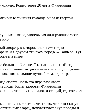
 хоккею. Ровно через 20 лет в Финляндии
емпионате финская команда была четвёртой.
 лучших в мире, завоевывая лидирующие места.
ь мир.
ый дворец, в котором стали ежегодно
рена и в другом финском городе – Талпере. Тут
ропе и в мире.
все больше и больше. Это национальный вид
фессиональных национальных команд в ледовых
евнования на звание лучшей команды страны.
д спорта. Ведь эта игра развивает
вые люди. Культ здоровья Финляндии
ских спортивных площадок и секций, где готовят
менитыми хоккеистами, но то, что они станут
ортивному азарту, почувствуют вкус победы и