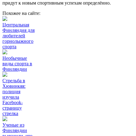
придут к новым спортивным успехам определённо.
Похожее на сайте:
Центральная
Финляндия для
любителей
горнолыжного
спорта
Необычные
виды спорта в
Финляндии
Стрельба в
Хювинкяя:
полиция
изучила
Facebook-
страницу
стрелка
Ученые из
Финляндии
выяснили, что