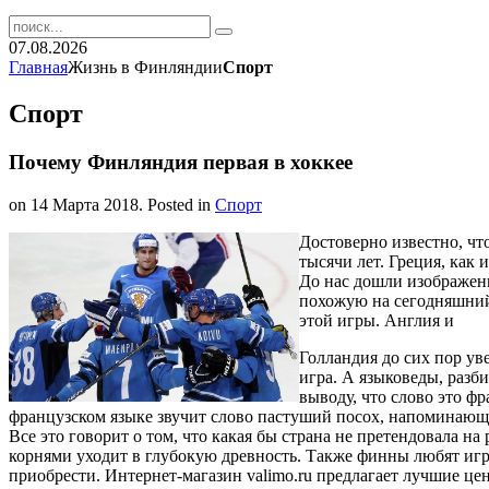
07.08.2026
Главная
Жизнь в Финляндии
Спорт
Спорт
Почему Финляндия первая в хоккее
on
14 Марта 2018
. Posted in
Спорт
Достоверно известно, чт
тысячи лет. Греция, как
До нас дошли изображени
похожую на сегодняшний 
этой игры. Англия и
Голландия до сих пор уве
игра. А языковеды, разб
выводу, что слово это фр
французском языке звучит слово пастуший посох, напоминающ
Все это говорит о том, что какая бы страна не претендовала на
корнями уходит в глубокую древность. Также финны любят игра
приобрести. Интернет-магазин valimo.ru предлагает лучшие це