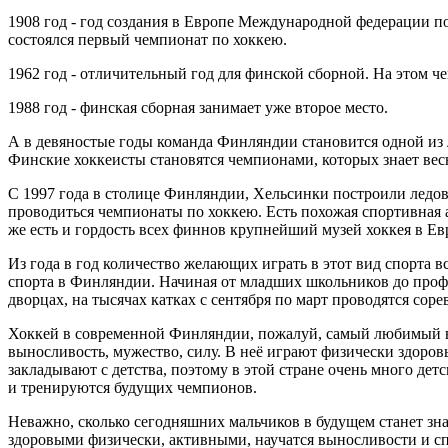
1908 год - год создания в Европе Международной федерации по
состоялся первый чемпионат по хоккею.
1962 год - отличительный год для финской сборной. На этом ч
1988 год - финская сборная занимает уже второе место.
А в девяностые годы команда Финляндии становится одной из
Финские хоккеисты становятся чемпионами, которых знает вес
С 1997 года в столице Финляндии, Хельсинки построили ледов
проводиться чемпионаты по хоккею. Есть похожая спортивная а
же есть и гордость всех финнов крупнейший музей хоккея в Ев
Из года в год количество желающих играть в этот вид спорта 
спорта в Финляндии. Начиная от младших школьников до про
дворцах, на тысячах катках с сентября по март проводятся сор
Хоккей в современной Финляндии, пожалуй, самый любимый ви
выносливость, мужество, силу. В неё играют физически здоро
закладывают с детства, поэтому в этой стране очень много дет
и тренируются будущих чемпионов.
Неважно, сколько сегодняшних мальчиков в будущем станет зна
здоровыми физически, активными, научатся выносливости и сп