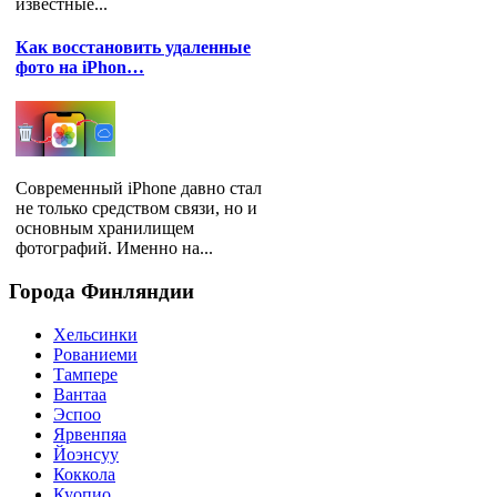
известные...
Как восстановить удаленные
фото на iPhon…
Современный iPhone давно стал
не только средством связи, но и
основным хранилищем
фотографий. Именно на...
Города
Финляндии
Хельсинки
Рованиеми
Тампере
Вантаа
Эспоо
Ярвенпяа
Йоэнсуу
Коккола
Куопио