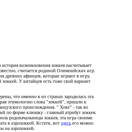
о история возникновения хоккея насчитывает
 известно, считается родиной Олимпийских игр.
я древних афинцев, которые играют в игру,
хоккей. У китайцев есть тоже свой вариант
рены, что именно в их странах зародилась эта
ирая этимологию слова "хоккей", пришли к
анцузского происхождения. " Хоке" - так во
ий по форме клюшку - главный атрибут хоккея.
 роль родоначальницы хоккея, эта игра своими
ть в аэрохоккей. Кстати, вот
здесь
его можно
ны на аэрохоккей.