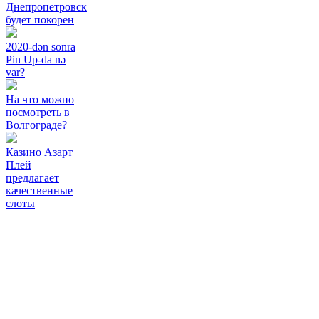
Днепропетровск
будет покорен
2020-dən sonra
Pin Up-da nə
var?
На что можно
посмотреть в
Волгограде?
Казино Азарт
Плей
предлагает
качественные
слоты