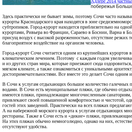
Адлере 2014 частны
побережья Большо
Здесь практически не бывает зимы, поэтому Сочи часто называ
курорты Краснодарского края находятся в зоне средиземноморс
субтропиков. Город-курорт находится приблизительно на одно
курортами, Ривьера во Франции, Сараево в Боснии, Варна в Б
присущ воздух с высокой разреженностью, отсутствие резких 
благоприятное воздействие на организм человека.
Город-курорт Сочи считается одним из крупнейших курортов в
климатическим лечением. Поэтому с каждым годом увеличивае
и из других стран мира, которые приезжают сюда оздоровиться
мягком климате, а также ознакомиться с уникальными архите
достопримечательностями. Все вместе это делает Сочи одним 
В Сочи к услугам отдыхающих большое количество галечных
водами. В Сочи есть муниципальные пляжи, где обычно отдыха
имеются пляжи, принадлежащие многочисленным санаториям, 
привлекают своей повышенной комфортностью и чистотой, одн
гостей этих заведений. Практически на всех пляжах предлагаю
А на набережной морского курорта к услугам отдыхающих мно
рестораны. Также в Сочи есть и «дикие» пляжи, привлекающи
На этих пляжах обычно немноголюдно, однако на них, естеств
отсутствуют удобства.