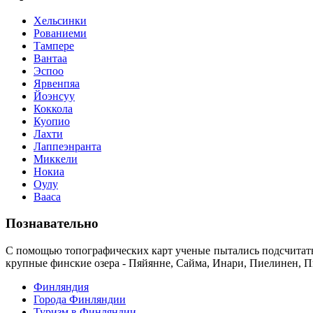
Хельсинки
Рованиеми
Тампере
Вантаа
Эспоо
Ярвенпяа
Йоэнсуу
Коккола
Куопио
Лахти
Лаппеэнранта
Миккели
Нокиа
Оулу
Вааса
Познавательно
С помощью топографических карт ученые пытались подсчитать 
крупные финские озера - Пяйянне, Сайма, Инари, Пиелинен, П
Финляндия
Города Финляндии
Туризм в Финляндии