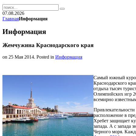
07.08.2026
Главная
Информация
Информация
Жемчужина Краснодарского края
on
25 Мая 2014
. Posted in
Информация
Самый южный курор
Краснодарского кра
отдыха тысяч турис
Олимпийских игр 20
всемирно известным
Привлекательности 
расположение в пре
Хребет защищает кур
запада. А с запада
Черного моря. Каж