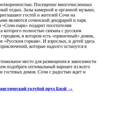
иротворенностью. Посещение многочисленных
жный отдых. Залы камерной и органной музыки,
приглашают гостей и жителей Сочи на
ыми являются сочинский дендрарий и парк
м «Сочи-парк» подарит посетителям
а которого полностью связана с русским
 городком, в котором есть «пряничный» домик,
 «Русским горкам». И взрослых, и детей здесь
приключений, которые надолго останутся в
птимальное место для размещения в зависимости
ем подобрать оптимальный вариант из всего
 и гостевых домов. Сочи с радостью ждет и
→
мистический голубой пруд Биэй