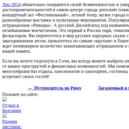
Лоо 2014
обязательно понравится своей безмятежностью и ум
достопримечательностей в самом центре города дополнят пля
концертный зал «Фестивальный», летний театр, музеи города 
разнообразные выставки и культурные мероприятия. Популярн
аттракционов «Ривьера». А русский Диснейленд под название
незабываемые впечатления. Это первый в России парк, тематик
фольклором. Вы перенесетесь в мир русских народных сказок с
заколдованным лесом, прокатитесь по самым «крутым» в Европе
ждет неимоверное количество захватывающих аттракционов и 
вашей памяти.
Если вы хотите отдохнуть в Сочи, вы всегда можете выбрать о
от ваших пристрастий и финансовых возможностей. Мы помож
многообразия баз отдыха, пансионатов и санаториев, гостиниц
встречает своих гостей!
←
Путеводитель по Риму
Загадочный и 
Похожее на сайте:
Отдых в
Болгарии
Раздача
листовок: