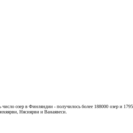
число озер в Финляндии - получилось более 188000 озер и 179
юхяярви, Нясиярви и Ванаявеси.