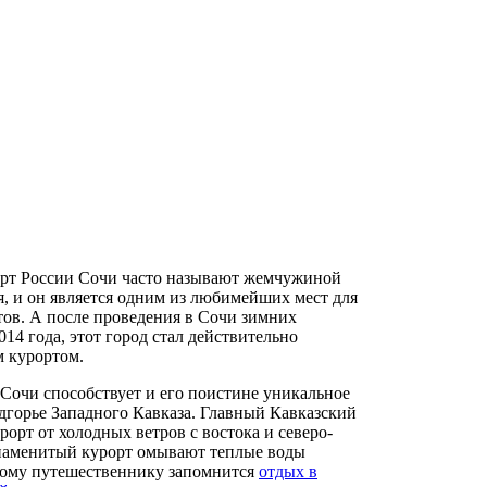
т России Сочи часто называют жемчужиной
я, и он является одним из любимейших мест для
тов. А после проведения в Сочи зимних
14 года, этот город стал действительно
 курортом.
Сочи способствует и его поистине уникальное
дгорье Западного Кавказа. Главный Кавказский
орт от холодных ветров с востока и северо-
 знаменитый курорт омывают теплые воды
дому путешественнику запомнится
отдых в