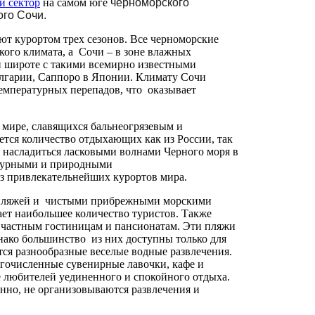
й сектор
на самом юге
черноморского
го Сочи.
ют курортом трех сезонов. Все черноморские
кого климата, а Сочи – в зоне влажных
й широте с такими всемирно известными
олгарии, Саппоро в Японии. Климату Сочи
температурных перепадов, что оказывает
 мире, славящихся бальнеогрязевым и
тся количество отдыхающих как из России, так
, насладиться ласковыми волнами Черного моря в
ктурными и природными
из привлекательнейших курортов мира.
 пляжей и чистыми прибрежными морскими
ет наибольшее количество туристов. Также
частным гостиницам и пансионатам. Эти пляжи
ако большинство из них доступны только для
тся разнообразные веселые водные развлечения.
гочисленные сувенирные лавочки, кафе и
е любителей уединенного и спокойного отдыха.
енно, не организовываются развлечения и