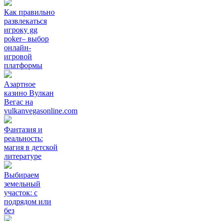
Как правильно
развлекаться
игроку gg
poker– выбор
онлайн-
игровой
платформы
Азартное
казино Вулкан
Вегас на
vulkanvegasonline.com
Фантазия и
реальность:
магия в детской
литературе
Выбираем
земельный
участок: с
подрядом или
без