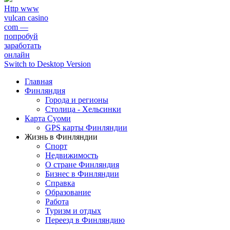
Http www
vulcan casino
com —
попробуй
заработать
онлайн
Switch to Desktop Version
Главная
Финляндия
Города и регионы
Столица - Хельсинки
Карта Суоми
GPS карты Финляндии
Жизнь в Финляндии
Спорт
Недвижимость
О стране Финляндия
Бизнес в Финляндии
Справка
Образование
Работа
Туризм и отдых
Переезд в Финляндию