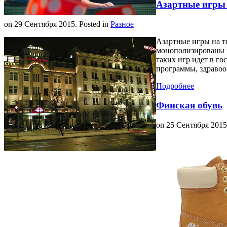
Азартные игры
on
29 Сентября 2015
. Posted in
Разное
Азартные игры на 
монополизированы г
таких игр идет в г
программы, здравоо
Подробнее
Финская обувь
on
25 Сентября 2015