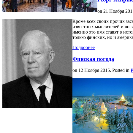
on
21 Ноября 201
Кроме всех своих прочих зас
известных мыслителей и лог
именно это имя ставят в ист
только финских, но и америк
Подробнее
Финская погода
on
12 Ноября 2015
. Posted in
Р