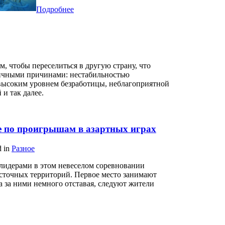
Подробнее
, чтобы переселиться в другую страну, что
личными причинами: нестабильностью
высоким уровнем безработицы, неблагоприятной
 и так далее.
е по проигрышам в азартных играх
d in
Разное
 лидерами в этом невеселом соревновании
сточных территорий. Первое место занимают
а за ними немного отставая, следуют жители