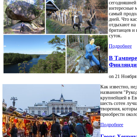
сегодняшней 
интересные м
самый продо
дней. Что ка
отдыхают на 
британцев и 
суток.
Подробнее
В Тампере
Финлянди
on
21 Ноября
Как известно, не
названием "Руко
крупнейшей в Ев
шесть сотен луч
творения, котор
приобрести около
Подробнее
Георг Хенрик