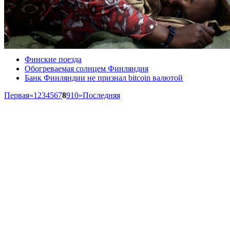
Финские поезда
Обогреваемая солнцем Финляндия
Банк Финляндии не признал bitcoin валютой
Первая
«
1
2
3
4
5
6
7
8
9
10
»
Последняя