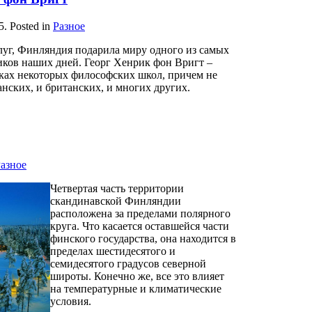
5
. Posted in
Разное
луг, Финляндия подарила миру одного из самых
иков наших дней. Георг Хенрик фон Вригт –
оках некоторых философских школ, причем не
анских, и британских, и многих других.
азное
Четвертая часть территории
скандинавской Финляндии
расположена за пределами полярного
круга. Что касается оставшейся части
финского государства, она находится в
пределах шестидесятого и
семидесятого градусов северной
широты. Конечно же, все это влияет
на температурные и климатические
условия.