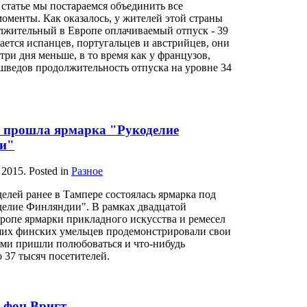
статье мы постараемся объединить все
оменты. Как оказалось, у жителей этой страны
лжительный в Европе оплачиваемый отпуск - 39
сается испанцев, португальцев и австрийцев, они
три дня меньше, в то время как у французов,
шведов продолжительность отпуска на уровне 34
 прошла ярмарка "Рукоделие
и"
 2015
. Posted in
Разное
делей ранее в Тампере состоялась ярмарка под
делие Финляндии". В рамках двадцатой
ропе ярмарки прикладного искусства и ремесел
ших финских умельцев продемонстрировали свои
ыми пришли полюбоваться и что-нибудь
 37 тысяч посетителей.
 фон Вригт