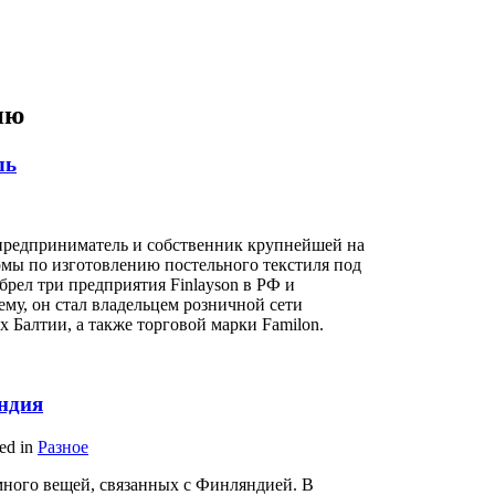
ию
ль
 предприниматель и собственник крупнейшей на
мы по изготовлению постельного текстиля под
брел три предприятия Finlayson в РФ и
му, он стал владельцем розничной сети
х Балтии, а также торговой марки Familon.
ндия
ted in
Разное
много вещей, связанных с Финляндией. В