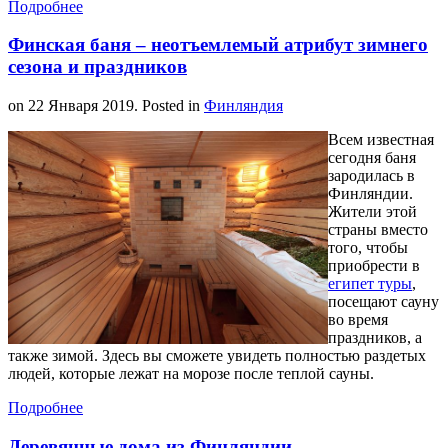
Подробнее
Финская баня – неотъемлемый атрибут зимнего
сезона и праздников
on
22 Января 2019
. Posted in
Финляндия
Всем известная
сегодня баня
зародилась в
Финляндии.
Жители этой
страны вместо
того, чтобы
приобрести в
египет туры
,
посещают сауну
во время
праздников, а
также зимой. Здесь вы сможете увидеть полностью раздетых
людей, которые лежат на морозе после теплой сауны.
Подробнее
Деревянные дома из Финляндии