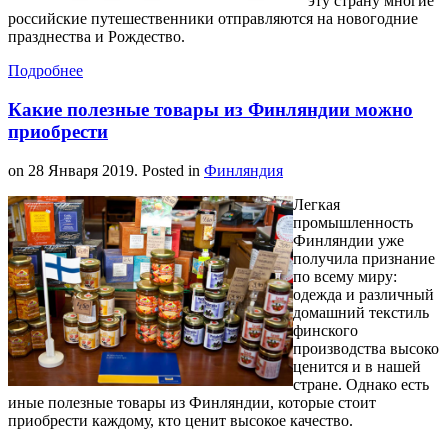
эту страну многие
российские путешественники отправляются на новогодние
празднества и Рождество.
Подробнее
Какие полезные товары из Финляндии можно
приобрести
on
28 Января 2019
. Posted in
Финляндия
Легкая
промышленность
Финляндии уже
получила признание
по всему миру:
одежда и различный
домашний текстиль
финского
производства высоко
ценится и в нашей
стране. Однако есть
иные полезные товары из Финляндии, которые стоит
приобрести каждому, кто ценит высокое качество.