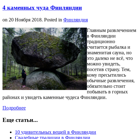
4 каменных чуда Финляндии
on
20 Ноября 2018
. Posted in
Финляндия
Главным развлечением
в Финляндии
традиционно
считается рыбалка и
знаменитая сауна, но
это далеко не всё, что
можно увидеть,
посетив страну. Тем,
кому пресытились
обычные развлечения,
обязательно стоит
побывать в горных
районах и увидеть каменные чудеса Финляндии.
Подробнее
Еще статьи...
10 удивительных вещей в Финляндии
Свадебные традиции в Финляндии