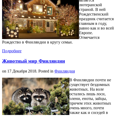
является
лютеранской
страной. В ней
Рождественский
праздник считается
главным в году,
равно как и во всей
Европе.
Отмечается
Рождество в Финляндии в кругу семьи.
Подробнее
Животный мир Финляндии
on
17 Декабря 2018
. Posted in
Финляндия
В Финляндии почти не
существует бездомных
животных. На воле
остались лишь лоси,
олени, еноты, зайцы,
причем этих животных
очень много, почти
также как и соседей в