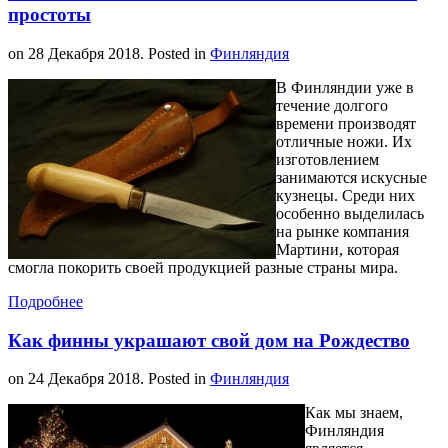
простоты
on
28 Декабря 2018
. Posted in
Финляндия
В Финляндии уже в
течение долгого
времени производят
отличные ножи. Их
изготовлением
занимаются искусные
кузнецы. Среди них
особенно выделилась
на рынке компания
Мартини, которая
смогла покорить своей продукцией разные страны мира.
Подробнее
Как финны украшают свой дом на Рождество
on
24 Декабря 2018
. Posted in
Финляндия
Как мы знаем,
Финляндия